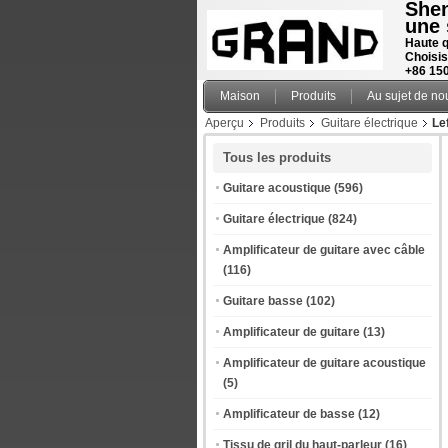
Shen
une 
Haute q
Choisis
+86 15
Maison
Produits
Au sujet de no
Aperçu
Produits
Guitare électrique
Le
Tous les produits
Guitare acoustique
(596)
Guitare électrique
(824)
Amplificateur de guitare avec câble
(116)
Guitare basse
(102)
Amplificateur de guitare
(13)
Amplificateur de guitare acoustique
(5)
Amplificateur de basse
(12)
Tissu de gril du haut-parleur
(16)