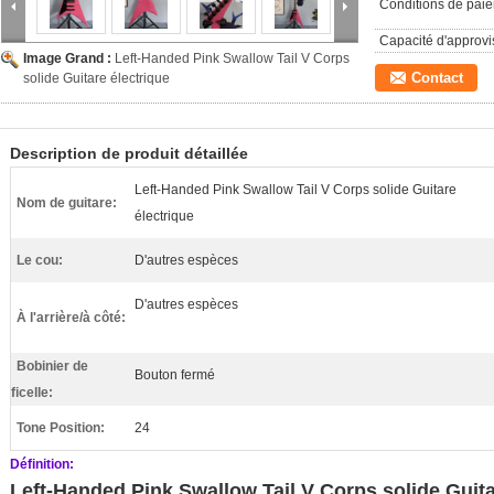
Conditions de pai
Capacité d'approv
Image Grand :
Left-Handed Pink Swallow Tail V Corps
Contact
solide Guitare électrique
Description de produit détaillée
Left-Handed Pink Swallow Tail V Corps solide Guitare
Nom de guitare:
électrique
Le cou:
D'autres espèces
D'autres espèces
À l'arrière/à côté:
Bobinier de
Bouton fermé
ficelle:
Tone Position:
24
Définition:
Left-Handed Pink Swallow Tail V Corps solide Guita