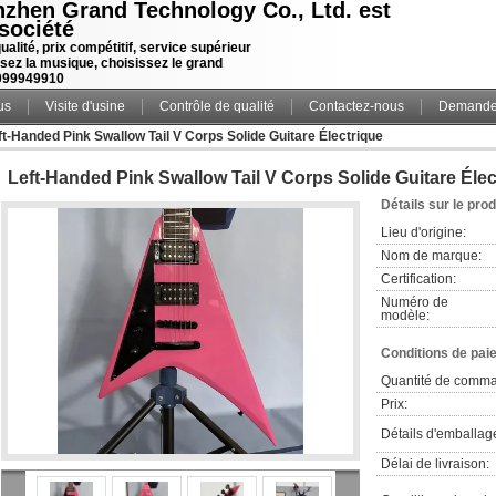
zhen Grand Technology Co., Ltd. est
société
ualité, prix compétitif, service supérieur
sez la musique, choisissez le grand
099949910
us
Visite d'usine
Contrôle de qualité
Contactez-nous
Demande 
ft-Handed Pink Swallow Tail V Corps Solide Guitare Électrique
Left-Handed Pink Swallow Tail V Corps Solide Guitare Élec
Détails sur le prod
Lieu d'origine:
Nom de marque:
Certification:
Numéro de
modèle:
Conditions de pai
Quantité de comm
Prix:
Détails d'emballag
Délai de livraison: