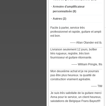
Armoire d'amplificateur
personnalisée
(8)
Autres
(2)
Facile à parler, service très
professionnel et rapide, guitare et ampli
est bon.
—— Allan Olander est là.
Livraison seulement 12 jours, boîtier
très rugueux, registre, très bon
fournisseur et guitare étonnante.
—— William Pringle, fils
Mon deuxième achat et je ne pourrais
pas être plus heureux. la qualité de
construction vraiment agréable.
—— TIM
Je suis très satisfaite de la guitare merci
Anna pour le service, un client heureux,
salutations de Belgique Frans Bayezt!!!