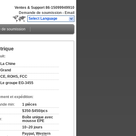
Ventes & Support
86-15099949910
Demande de soumission
-
Email
Select Language
de soumission
trique
uit:
La Chine
Grand
CE, ROHS, FCC
Le groupe EG-3455
ement et expédition:
ande min:
1 pièces
$350-$450/pcs
Boîte unique avec
e:
mousse EPE
10~20 jours
Paypal, Western