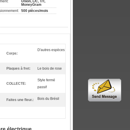
ement:
Union, L/C, T/T,
MoneyGram
isionnement:
500 pièces/mois
D'autres espèces
Corps:
Plaques à fret:
Le bois de rose
Style fermé
COLLECTE:
passif
Bois du Brésil
Faites une fleur.:
re électrique