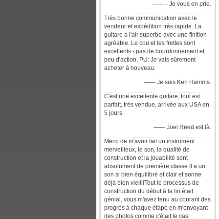
—— - Je vous en prie.
Très bonne communication avec le
vendeur et expédition très rapide. La
guitare a l'air superbe avec une finition
agréable. Le cou et les frettes sont
excellents - pas de bourdonnement et
peu d'action, PU: Je vais sûrement
acheter à nouveau.
—— Je suis Ken Hamms.
C'est une excellente guitare, tout est
parfait, très vendue, arrivée aux USA en
5 jours.
—— Joel Reed est là.
Merci de m'avoir fait un instrument
merveilleux, le son, la qualité de
construction et la jouabilité sont
absolument de première classe.Il a un
son si bien équilibré et clair et sonne
déjà bien vieilliTout le processus de
construction du début à la fin était
génial, vous m'avez tenu au courant des
progrès à chaque étape en m'envoyant
des photos comme c'était le cas