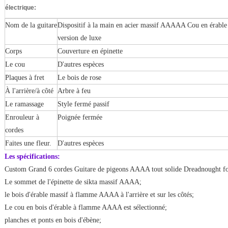
électrique:
Nom de la guitare
Dispositif à la main en acier massif AAAAA Cou en érabl
version de luxe
Corps
Couverture en épinette
Le cou
D'autres espèces
Plaques à fret
Le bois de rose
À l'arrière/à côté
Arbre à feu
Le ramassage
Style fermé passif
Enrouleur à
Poignée fermée
cordes
Faites une fleur.
D'autres espèces
Les spécifications:
Custom Grand 6 cordes Guitare de pigeons AAAA tout solide Dreadnought fo
Le sommet de l'épinette de sikta massif AAAA;
le bois d'érable massif à flamme AAAA à l'arrière et sur les côtés;
Le cou en bois d'érable à flamme AAAA est sélectionné;
planches et ponts en bois d'ébène;