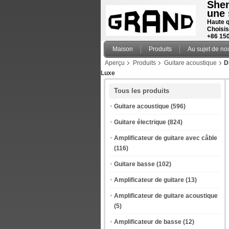
Shen
une 
Haute q
Choisis
+86 15
Maison
Produits
Au sujet de no
Aperçu
Produits
Guitare acoustique
D
Luxe
Tous les produits
Guitare acoustique
(596)
Guitare électrique
(824)
Amplificateur de guitare avec câble
(116)
Guitare basse
(102)
Amplificateur de guitare
(13)
Amplificateur de guitare acoustique
(5)
Amplificateur de basse
(12)