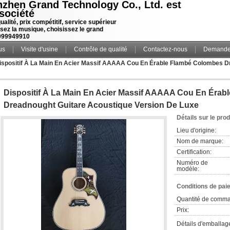
zhen Grand Technology Co., Ltd. est
société
ualité, prix compétitif, service supérieur
sez la musique, choisissez le grand
099949910
us
Visite d'usine
Contrôle de qualité
Contactez-nous
Demande 
ispositif À La Main En Acier Massif AAAAA Cou En Érable Flambé Colombes D
Dispositif À La Main En Acier Massif AAAAA Cou En Éra
Dreadnought Guitare Acoustique Version De Luxe
Détails sur le prod
Lieu d'origine:
Nom de marque:
Certification:
Numéro de
modèle:
Conditions de pai
Quantité de comm
Prix:
Détails d'emballag