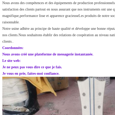
Nous avons des compétences et des équipements de production professionnels, 
satisfaction des clients partout en nous assurant que nos instruments ont une q
magnifique,performance lisse et apparence gracieuseLes produits de notre soci
raisonnable.
Notre usine adhère au principe de haute qualité et développe une bonne réputa
nos clients.Nous souhaitons établir des relations de coopération au niveau nat
clients..
Coordonnées:
Nous avons créé une plateforme de messagerie instantanée.
Le site web:
Je ne peux pas vous dire ce que je fais.
Je vous en prie, faites-moi confiance.