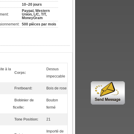
10~20 jours
Paypal, Western
ement:
Union, L/C, T/T,
MoneyGram
isionnement:
500 pièces par mois
te à la
Dessus
Corps:
impeccable
Fretboard:
Bois de rose
Bobinier de
Bouton
ficelle:
fermé
Tone Position:
21
Importé de