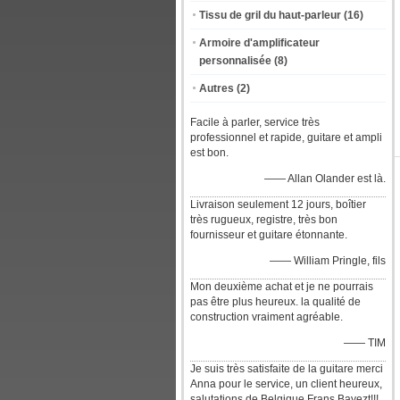
Tissu de gril du haut-parleur
(16)
Armoire d'amplificateur
personnalisée
(8)
Autres
(2)
Facile à parler, service très
professionnel et rapide, guitare et ampli
est bon.
—— Allan Olander est là.
Livraison seulement 12 jours, boîtier
très rugueux, registre, très bon
fournisseur et guitare étonnante.
—— William Pringle, fils
Mon deuxième achat et je ne pourrais
pas être plus heureux. la qualité de
construction vraiment agréable.
—— TIM
Je suis très satisfaite de la guitare merci
Anna pour le service, un client heureux,
salutations de Belgique Frans Bayezt!!!