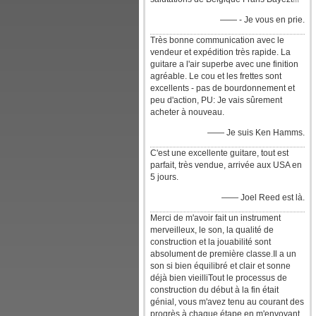
—— - Je vous en prie.
Très bonne communication avec le
vendeur et expédition très rapide. La
guitare a l'air superbe avec une finition
agréable. Le cou et les frettes sont
excellents - pas de bourdonnement et
peu d'action, PU: Je vais sûrement
acheter à nouveau.
—— Je suis Ken Hamms.
C'est une excellente guitare, tout est
parfait, très vendue, arrivée aux USA en
5 jours.
—— Joel Reed est là.
Merci de m'avoir fait un instrument
merveilleux, le son, la qualité de
construction et la jouabilité sont
absolument de première classe.Il a un
son si bien équilibré et clair et sonne
déjà bien vieilliTout le processus de
construction du début à la fin était
génial, vous m'avez tenu au courant des
progrès à chaque étape en m'envoyant