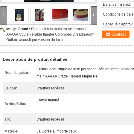
Délai de livraison:
Conditions de pai
Capacité d'approv
Image Grand :
Dispositif à la main en acier massif
Contact
AAAAA Cou en érable flambé Colombes Dreadnought
Guitare acoustique version de luxe
Description de produit détaillée
Guitare acoustique de luxe personnalisée en forme solide fai
Nom de guitare:
main AAAAA Grade Flamed Maple Ne
Le cou:
D'autres espèces
Érable flambé
Arrière/côté:
arc:
D'autres espèces
Matériel
La Corée a importé ceux