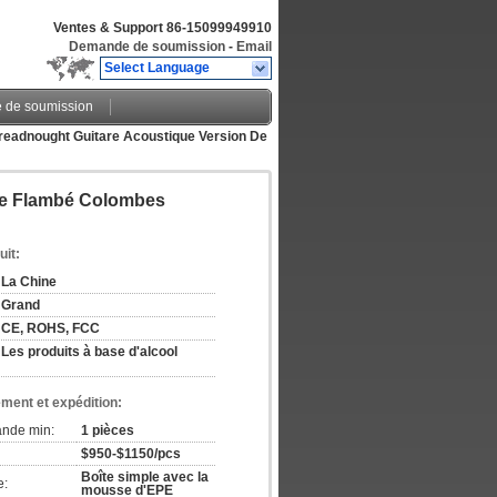
Ventes & Support
86-15099949910
Demande de soumission
-
Email
Select Language
de soumission
readnought Guitare Acoustique Version De
ble Flambé Colombes
uit:
La Chine
Grand
CE, ROHS, FCC
Les produits à base d'alcool
ement et expédition:
ande min:
1 pièces
$950-$1150/pcs
Boîte simple avec la
e:
mousse d'EPE