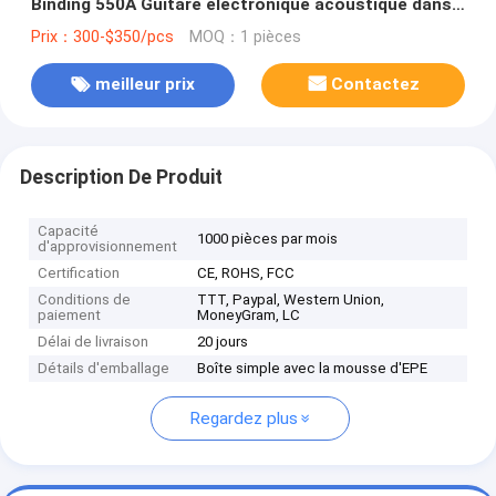
Binding 550A Guitare électronique acoustique dans
Sunburst
Prix：300-$350/pcs
MOQ：1 pièces
meilleur prix
Contactez
Description De Produit
Capacité
1000 pièces par mois
d'approvisionnement
Certification
CE, ROHS, FCC
Conditions de
TTT, Paypal, Western Union,
paiement
MoneyGram, LC
Délai de livraison
20 jours
Détails d'emballage
Boîte simple avec la mousse d'EPE
Regardez plus