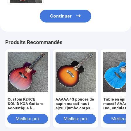
Continuer
Produits Recommandés
Custom K24CE
AAAAA 43 pouces de
Table en épicé
SOLID KOA Guitare
sapin massif haut
massif AAAAA,
acoustique à
sj200 jumbo corps
OM, ondulatio
l'arrière Taylor style
d'érable arrière côté
l&#39;eau, do
finition mate
guitare acoustique
solide, guitare
Meilleur prix
Meilleur prix
Meilleur p
noix d'os en
acoustique, éc
rayonnement de
os
soleil cerisier