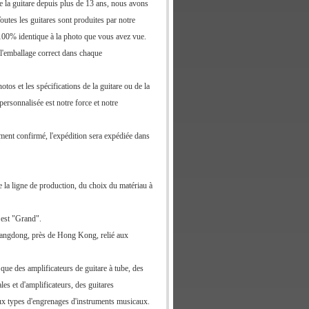
 la guitare depuis plus de 13 ans, nous avons
utes les guitares sont produites par notre
t 100% identique à la photo que vous avez vue.
l'emballage correct dans chaque
tos et les spécifications de la guitare ou de la
ersonnalisée est notre force et notre
iement confirmé, l'expédition sera expédiée dans
e la ligne de production, du choix du matériau à
 est "Grand".
Guangdong, près de Hong Kong, relié aux
que des amplificateurs de guitare à tube, des
les et d'amplificateurs, des guitares
eux types d'engrenages d'instruments musicaux.