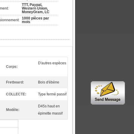
TTT, Paypal,
ement:
Western Union,
MoneyGram, LC
1000 pièces par
isionnement:
mois
D'autres espèces
Corps:
Fretboard:
Bois d'ébène
COLLECTE:
Type fermé passif
D45s haut en
Modèle:
épinette massif