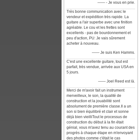
—— - Je vous en prie.
Très bonne communication avec le
vendeur et expédition très rapide. La
guitare a l'air superbe avec une finition
agréable. Le cou et les frettes sont
excellents - pas de bourdonnement et
peu d'action, PU: Je vais sûrement
acheter à nouveau.
—— Je suis Ken Hamms.
C'est une excellente guitare, tout est
parfait, très vendue, arrivée aux USA en
5 jours.
—— Joel Reed est là.
Merci de m'avoir fait un instrument
merveilleux, le son, la qualité de
construction et la jouabilité sont
absolument de première classe.Il a un
son si bien équilibré et clair et sonne
déjà bien vieilliTout le processus de
construction du début à la fin était
génial, vous m'avez tenu au courant des
progrès à chaque étape en m'envoyant
des photos comme c'était le cas