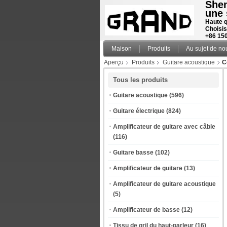
Shen
une 
Haute q
Choisis
+86 15
Maison
Produits
Au sujet de no
Aperçu
Produits
Guitare acoustique
C
Tous les produits
Guitare acoustique
(596)
Guitare électrique
(824)
Amplificateur de guitare avec câble
(116)
Guitare basse
(102)
Amplificateur de guitare
(13)
Amplificateur de guitare acoustique
(5)
Amplificateur de basse
(12)
Tissu de gril du haut-parleur
(16)