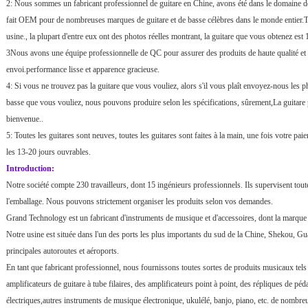
2: Nous sommes un fabricant professionnel de guitare en Chine, avons été dans le domaine de
fait OEM pour de nombreuses marques de guitare et de basse célèbres dans le monde entier.To
usine., la plupart d'entre eux ont des photos réelles montrant, la guitare que vous obtenez es
3Nous avons une équipe professionnelle de QC pour assurer des produits de haute qualité et 
envoi.performance lisse et apparence gracieuse.
4: Si vous ne trouvez pas la guitare que vous vouliez, alors s'il vous plaît envoyez-nous les pho
basse que vous vouliez, nous pouvons produire selon les spécifications, sûrement,La guitare p
bienvenue..
5: Toutes les guitares sont neuves, toutes les guitares sont faites à la main, une fois votre pa
les 13-20 jours ouvrables.
Introduction:
Notre société compte 230 travailleurs, dont 15 ingénieurs professionnels. Ils supervisent tout
l'emballage. Nous pouvons strictement organiser les produits selon vos demandes.
Grand Technology est un fabricant d'instruments de musique et d'accessoires, dont la marque
Notre usine est située dans l'un des ports les plus importants du sud de la Chine, Shekou, 
principales autoroutes et aéroports.
En tant que fabricant professionnel, nous fournissons toutes sortes de produits musicaux tels 
amplificateurs de guitare à tube filaires, des amplificateurs point à point, des répliques de péda
électriques,autres instruments de musique électronique, ukulélé, banjo, piano, etc. de nombr