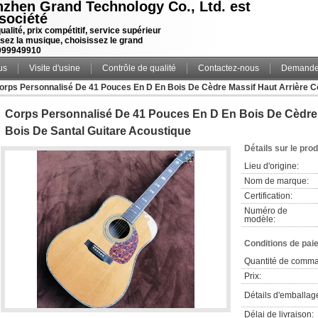
zhen Grand Technology Co., Ltd. est
société
ualité, prix compétitif, service supérieur
sez la musique, choisissez le grand
099949910
us
Visite d'usine
Contrôle de qualité
Contactez-nous
Demande 
orps Personnalisé De 41 Pouces En D En Bois De Cèdre Massif Haut Arrière Cô
Corps Personnalisé De 41 Pouces En D En Bois De Cèdre 
Bois De Santal Guitare Acoustique
Détails sur le prod
Lieu d'origine:
Nom de marque:
Certification:
Numéro de
modèle:
Conditions de pai
Quantité de comm
Prix:
Détails d'emballag
Délai de livraison: