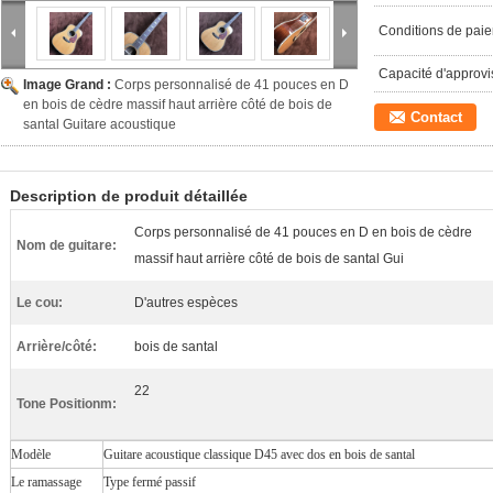
Conditions de pai
Capacité d'approv
Image Grand :
Corps personnalisé de 41 pouces en D
en bois de cèdre massif haut arrière côté de bois de
Contact
santal Guitare acoustique
Description de produit détaillée
Corps personnalisé de 41 pouces en D en bois de cèdre
Nom de guitare:
massif haut arrière côté de bois de santal Gui
Le cou:
D'autres espèces
Arrière/côté:
bois de santal
22
Tone Positionm:
Modèle
Guitare acoustique classique D45 avec dos en bois de santal
Le ramassage
Type fermé passif