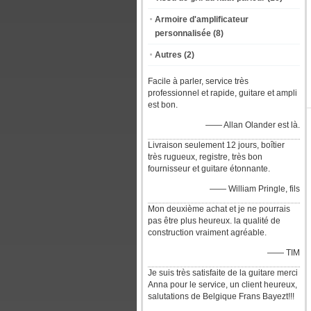
Armoire d'amplificateur
personnalisée
(8)
Autres
(2)
Facile à parler, service très
professionnel et rapide, guitare et ampli
est bon.
—— Allan Olander est là.
Livraison seulement 12 jours, boîtier
très rugueux, registre, très bon
fournisseur et guitare étonnante.
—— William Pringle, fils
Mon deuxième achat et je ne pourrais
pas être plus heureux. la qualité de
construction vraiment agréable.
—— TIM
Je suis très satisfaite de la guitare merci
Anna pour le service, un client heureux,
salutations de Belgique Frans Bayezt!!!