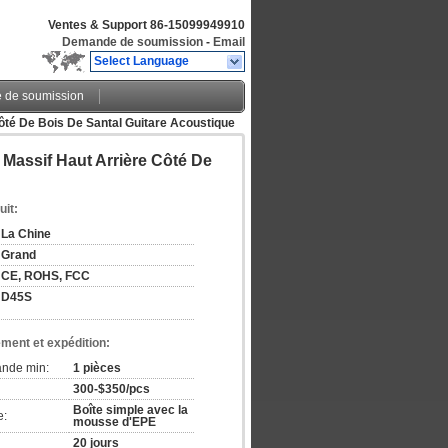
Ventes & Support
86-15099949910
Demande de soumission
-
Email
Select Language
de soumission
té De Bois De Santal Guitare Acoustique
Massif Haut Arrière Côté De
uit:
La Chine
Grand
CE, ROHS, FCC
D45S
ement et expédition:
ande min:
1 pièces
300-$350/pcs
Boîte simple avec la
e:
mousse d'EPE
20 jours