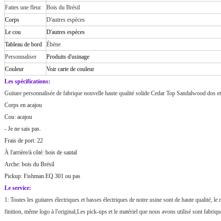
Faites une fleur.
Bois du Brésil
Corps
D'autres espèces
Le cou
D'autres espèces
Tableau de bord
Ébène
Personnaliser
Produits d'usinage
Couleur
Voir carte de couleur
Les spécifications:
Guitare personnalisée de fabrique nouvelle haute qualité solide Cedar Top Sandalwood dos et
Corps en acajou
Cou: acajou
- Je ne sais pas.
Frais de port: 22
À l'arrière/à côté: bois de santal
Arche: bois du Brésil
Pickup: Fishman EQ 301 ou pas
Le service:
1: Toutes les guitares électriques et basses électriques de notre usine sont de haute qualité, 
finition, même logo à l'original,Les pick-ups et le matériel que nous avons utilisé sont fabriq