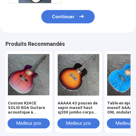
Continuer
Produits Recommandés
Custom K24CE
AAAAA 43 pouces de
Table en épicé
SOLID KOA Guitare
sapin massif haut
massif AAAAA,
acoustique à
sj200 jumbo corps
OM, ondulatio
l'arrière Taylor style
d'érable arrière côté
l&#39;eau, do
finition mate
guitare acoustique
solide, guitare
Meilleur prix
Meilleur prix
Meilleur p
noix d'os en
acoustique, éc
rayonnement de
os
soleil cerisier