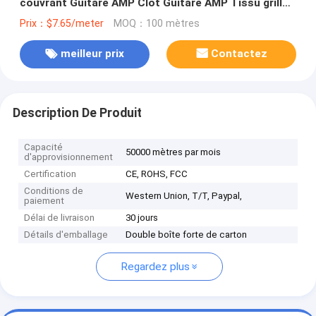
couvrant Guitare AMP Clot Guitare AMP Tissu grill
tissu bricolage réparation haut-parleur
Prix：$7.65/meter
MOQ：100 mètres
meilleur prix
Contactez
Description De Produit
Capacité
50000 mètres par mois
d'approvisionnement
Certification
CE, ROHS, FCC
Conditions de
Western Union, T/T, Paypal,
paiement
Délai de livraison
30 jours
Détails d'emballage
Double boîte forte de carton
Regardez plus