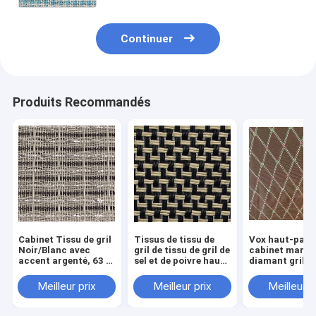
Continuer
Produits Recommandés
Cabinet Tissu de gril
Tissus de tissu de
Vox haut-parl
Noir/Blanc avec
gril de tissu de gril de
cabinet marro
accent argenté, 63 "
sel et de poivre haut-
diamant grill t
largeur tissu de gril
parleur de
bricolage répa
bricolage haut-
réparation bricolage
de haut-parleu
Meilleur prix
Meilleur prix
Meilleur p
parleur de
cabinet de gui
réparation